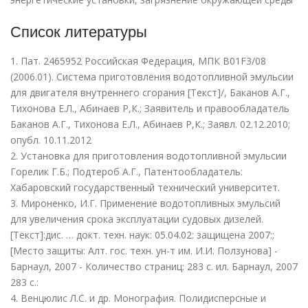
Список литературы
1. Пат. 2465952 Российская Федерация, МПК B01F3/08
(2006.01). Система приготовления водотопливной эмульсии
для двигателя внутреннего сгорания [Текст]/, Баканов А.Г.,
Тихонова Е.Л., Абинаев Р,К.; Заявитель и правообладатель
Баканов А.Г., Тихонова Е.Л., Абинаев Р,К.; Заявл. 02.12.2010;
опубл. 10.11.2012
2. Установка для приготовления водотопливной эмульсии
Горелик Г.Б.; Подтероб А.Г., Патентообладатель:
Хабаровский государственный технический университет.
3. Мироненко, И.Г. Применение водотопливных эмульсий
для увеличения срока эксплуатации судовых дизелей.
[Текст]:дис. … докт. техн. наук: 05.04.02: защищена 2007:;
[Место защиты: Алт. гос. техн. ун-т им. И.И. Ползунова] -
Барнаул, 2007 - Количество страниц: 283 с. ил. Барнаул, 2007
283 c.:
4. Венцюлис Л.С. и др. Монография. Полидисперсные и