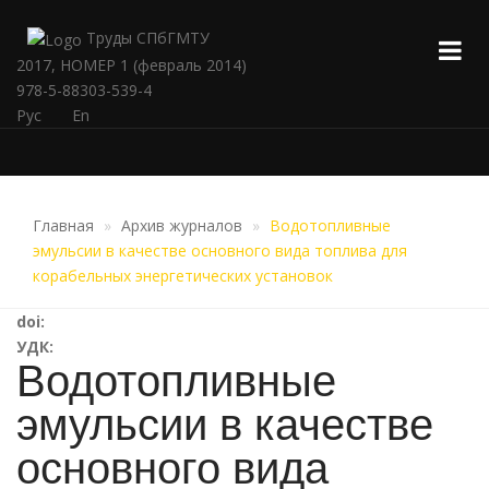
Труды СПбГМТУ
2017, НОМЕР 1 (февраль 2014)
978-5-88303-539-4
Рус
En
Главная
Архив журналов
Водотопливные
эмульсии в качестве основного вида топлива для
корабельных энергетических установок
doi:
УДК:
Водотопливные
эмульсии в качестве
основного вида