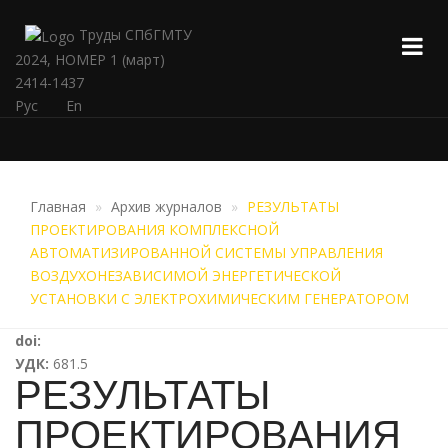
Труды СПбГМТУ
2024, НОМЕР 1 (март)
2414-1437
Рус
En
Главная
Архив журналов
РЕЗУЛЬТАТЫ
ПРОЕКТИРОВАНИЯ КОМПЛЕКСНОЙ
АВТОМАТИЗИРОВАННОЙ СИСТЕМЫ УПРАВЛЕНИЯ
ВОЗДУХОНЕЗАВИСИМОЙ ЭНЕРГЕТИЧЕСКОЙ
УСТАНОВКИ С ЭЛЕКТРОХИМИЧЕСКИМ ГЕНЕРАТОРОМ
doi:
УДК:
681.5
РЕЗУЛЬТАТЫ
ПРОЕКТИРОВАНИЯ