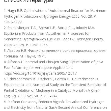
Список литературы
1. Hagh B.F. Optimization of Autothermal Reactor for Maximum
Hydrogen Production // Hydrogen Energy. 2003. Vol. 28. P.
1369–1377.
2. Semelsberger T.A., Brown L.F., Borup R.L., Inbody M.A.
Equilibrium Products from Autothermal Processes for
Generating Hydrogen-Rich Fuel-Cell Feeds // Hydrogen Energy.
2004. Vol. 29. P. 1047–1064.
3. Лавров Н.В. Физико-химические основы процесса горения
топлива. М.: Наука, 1971.
4. Alfonso F. Ibarretal and Chih-Jen Sung. Optimization of Jet-A
Fuel Reforming for Aerospace Applications.
https://doi.org/10.1016/j.ijhydene.2005.12.017
5. Schwiedernoch R., Tischer S., Correa C., Deutschmann O.
Experimental and Numerical Study on the Transient Behavior of
Partial Oxidation of Methane in a Catalytic Monolith // Chem
Eng. Sci. 2003. Vol. 58. P. 633–642.
6. Stefano Consonni, Federico Viganò. Decarbonized Hydrogen
and Electricity from Natural Gas// Second Annual Conference on