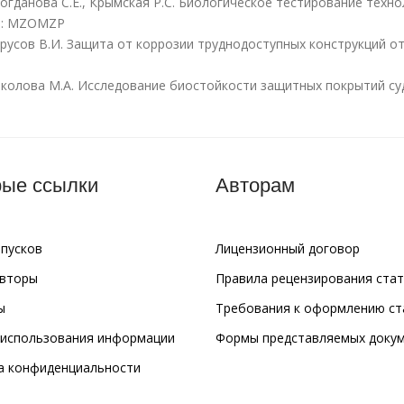
 Богданова С.Е., Крымская Р.С. Биологическое тестирование техн
DN: MZOMZP
 Трусов В.И. Защита от коррозии труднодоступных конструкций отс
Соколова М.А. Исследование биостойкости защитных покрытий судо
ые ссылки
Авторам
ыпусков
Лицензионный договор
авторы
Правила рецензирования ста
ы
Требования к оформлению ст
 использования информации
Формы представляемых доку
а конфиденциальности