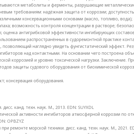
атываются метаболиты и ферменты, разрушающие металлические
евым требованиям: надёжная защита от коррозии; доступность
различными консервационными основами (масло, топливо, вода);
запаха; возможность контроля концентрации в растворе; безопа
; оценка антигрибковой эффективности ингибирующих составо
ользованием распространённых в судоремонтной практике конта
, позволяющий наглядно увидеть фунгистатический эффект. Рез
нгибиторов над контактными. На основании чего построена объ
ской коррозией и уровню токсической нагрузки. Заключение. П
одов защиты судового оборудования от биохимической корроз
кт; консервация оборудования.
исс. канд. техн. наук. М., 2013. EDN: SUYXDL
статической активности ингибиторов атмосферной коррозии по о
 EDN: OPBZYZ
и ремонте морской техники. дисс. канд. техн. наук. М., 2021. 