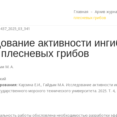
Главная
Архив журн
плесневых грибов
1437_2025_03_341
ование активности инг
 плесневых грибов
ым М. А.
кий
рования:
Карзина Е.И., Гайдым М.А. Исследование активности 
ударственного морского технического университета. 2025. Т. 4, 
я
уальность работы обусловлена необходимостью разработки эф