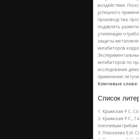
Политика открытого доступа
Формы представляемых
воздействия. Поск
документов
успешного примене
Контакты
производства; про
подавлять развити
утилизации отрабо
защиты металличес
ингибиторов корро
Экспериментальные
ингибиторов по пр
исследования демо
применение летучи
Ключевые слова:
Список лите
1. Крымская Р.С. С
2. Крымская Р.С.,
плесневым грибам /
3. Пласкеева Е.И. 