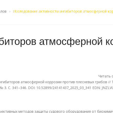
алов
Исследование активности ингибиторов атмосферной ко
ибиторов атмосферной к
Читать 
ингибиторов атмосферной коррозии против плесневых грибов // 
№ 3. С. 341–346. DOI: 10.52899/24141437_2025_03_341 EDN: JNZLV
фективных методов защиты судового оборудования от биохими