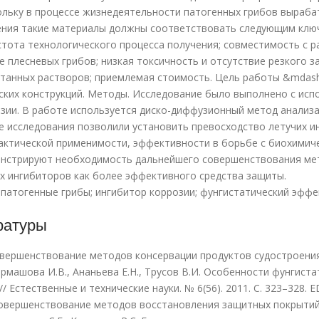
ольку в процессе жизнедеятельности патогенных грибов выраб
ния такие материалы должны соответствовать следующим ключ
стота технологического процесса получения; совместимость с 
е плесневых грибов; низкая токсичность и отсутствие резкого 
танных растворов; приемлемая стоимость. Цель работы &mdash
ких конструкций. Методы. Исследование было выполнено с исп
зии. В работе используется диско-диффузионный метод анализа
 исследования позволили установить превосходство летучих и
актической применимости, эффективности в борьбе с биохимиче
нстрируют необходимость дальнейшего совершенствования мет
х ингибиторов как более эффективного средства защиты.
патогенные грибы; ингибитор коррозии; фунгистатический эффе
ратуры
овершенствование методов консервации продуктов судостроения. д
 Гармашова И.В., Ананьева Е.Н., Трусов В.И. Особенности фунги
/ Естественные и технические науки. № 6(56). 2011. С. 323–328.
Совершенствование методов восстановления защитных покрытий пр