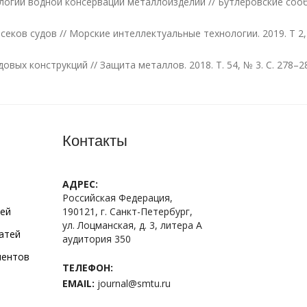
ологий водной консервации металлоизделий // Бутлеровские сообщ
еков судов // Морские интеллектуальные технологии. 2019. Т 2, 
вых конструкций // Защита металлов. 2018. Т. 54, № 3. С. 278–2
Контакты
АДРЕС:
Российская Федерация,
тей
190121, г. Санкт-Петербург,
ул. Лоцманская, д. 3, литера А
атей
аудитория 350
ментов
ТЕЛЕФОН:
EMAIL:
journal@smtu.ru