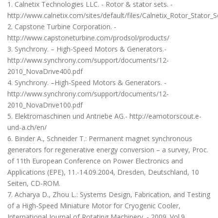
1. Calnetix Technologies LLC. - Rotor & stator sets. -
http://www.calnetix.com/sites/default/files/Calnetix_Rotor_Stator_S
2. Capstone Turbine Corporation. -
http://www.capstoneturbine.com/prodsol/products/
3. Synchrony. – High-Speed Motors & Generators.-
http://www.synchrony.com/support/documents/12-
2010_NovaDrive400.pdf
4. Synchrony. –High-Speed Motors & Generators. -
http://www.synchrony.com/support/documents/12-
2010_NovaDrive100.pdf
5. Elektromaschinen und Antriebe AG.- http://eamotorscout.e-
und-a.ch/en/
6. Binder A., Schneider T.: Permanent magnet synchronous
generators for regenerative energy conversion – a survey, Proc.
of 11th European Conference on Power Electronics and
Applications (EPE), 11.-14.09.2004, Dresden, Deutschland, 10
Seiten, CD-ROM.
7. Acharya D., Zhou L.: Systems Design, Fabrication, and Testing
of a High-Speed Miniature Motor for Cryogenic Cooler,
International Journal of Rotating Machinery. - 2009. Vol.9.