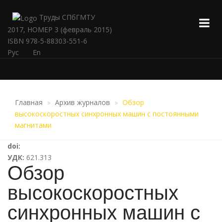
Труды СПбГМТУ
2017, НОМЕР 3 (февраль 2015)
ISBN 978-5-88303-551-6
Рус
En
Главная
Архив журналов
Обзор
высокоскоростных синхронных машин с постоянными
магнитами
doi:
УДК:
621.313
Обзор
высокоскоростных
синхронных машин с