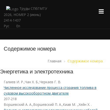
Труды СПбГМТУ
2026, НОМЕР 2 (июнь)
2414-1437
Рус
En
Содержимое номера
Главная
Содержимое номера
Энергетика и электротехника
Галиев И. Р.,Чан Х. Б.,Черкаев Г. В.
Численное исследование процесса сгорания топлива в
судовом высокооборотном двигателе
207-218
Воршевский А. А.,Воршевский П. А.,Киав М. .,Хейн Х. .