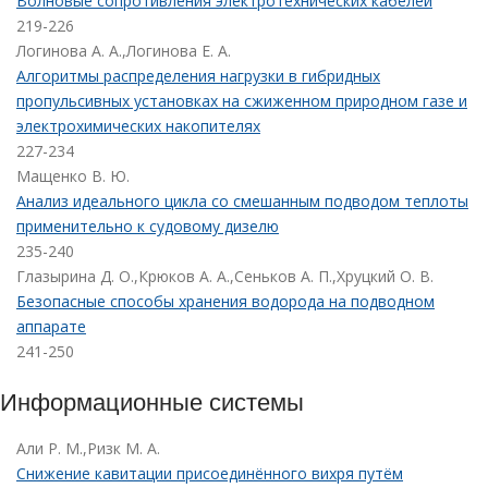
Волновые сопротивления электротехнических кабелей
219-226
Логинова А. А.,Логинова Е. А.
Алгоритмы распределения нагрузки в гибридных
пропульсивных установках на сжиженном природном газе и
электрохимических накопителях
227-234
Мащенко В. Ю.
Анализ идеального цикла со смешанным подводом теплоты
применительно к судовому дизелю
235-240
Глазырина Д. О.,Крюков А. А.,Сеньков А. П.,Хруцкий О. В.
Безопасные способы хранения водорода на подводном
аппарате
241-250
Информационные системы
Али Р. М.,Ризк М. А.
Снижение кавитации присоединённого вихря путём