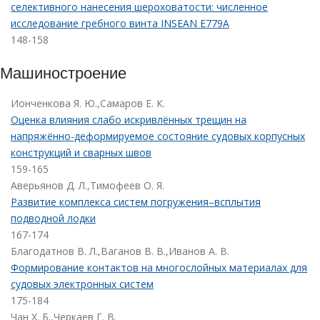
селективного нанесения шероховатости: численное
исследование гребного винта INSEAN E779A
148-158
Машиностроение
Ионченкова Я. Ю.,Самаров Е. К.
Оценка влияния слабо искривлённых трещин на
напряжённо-деформируемое состояние судовых корпусных
конструкций и сварных швов
159-165
Аверьянов Д. Л.,Тимофеев О. Я.
Развитие комплекса систем погружения–всплытия
подводной лодки
167-174
Благодатнов В. Л.,Ваганов В. В.,Иванов А. В.
Формирование контактов на многослойных материалах для
судовых электронных систем
175-184
Чан Х. Б.,Черкаев Г. В.